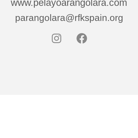
www.pelayoarangolara.com
parangolara@rfkspain.org