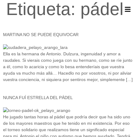
Etiqueta:
pádel
MARTINA NO SE PUEDE EQUIVOCAR
Ella es la hermana de Antonio. Dulzura, ingenuidad y amor a
raudales. Si vierais como juega con su hermano, como se ríe junto
a él, como lo acaricia y como lo besa entenderíais que vuestra
ayuda va mucho más allá… Hacedlo no por vosotros, ni por aliviar
vuestra conciencia, ni siquiera por sentiros mejor, simplemente […]
NUNCA FUÍ ESTRELLA DEL PÁDEL
He jugado tantas horas al pádel que podría decir que ha sido uno
de los mayores maestros que he tenido en mi existencia. Por eso
el torneo solidario que realizamos tiene un significado especial
para mi. Antonio el niño con autismo que hemos ayudado. Tendrá