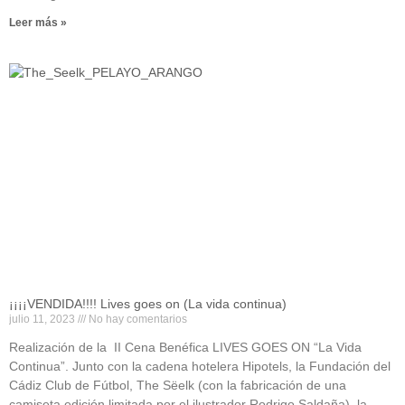
Leer más »
¡¡¡¡VENDIDA!!!! Lives goes on (La vida continua)
julio 11, 2023
No hay comentarios
Realización de la II Cena Benéfica LIVES GOES ON “La Vida
Continua”. Junto con la cadena hotelera Hipotels, la Fundación del
Cádiz Club de Fútbol, The Sëelk (con la fabricación de una
camiseta edición limitada por el ilustrador Rodrigo Saldaña), la