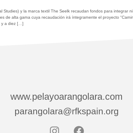
onal Studies) y la marca textil The Seelk recaudan fondos para integra
ales de alta gama cuya recaudación irá íntegramente el proyecto “Cam
 y a diez […]
www.pelayoarangolara.com
parangolara@rfkspain.org